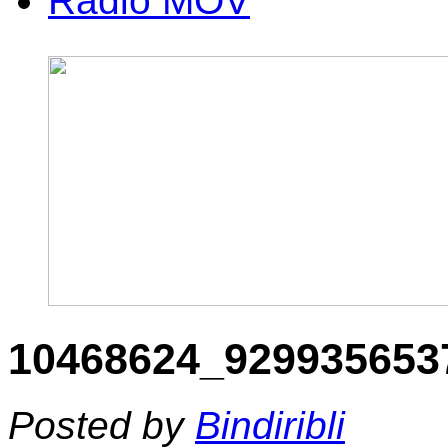
Radio MOV
10468624_929935653
Posted by
Bindiribli