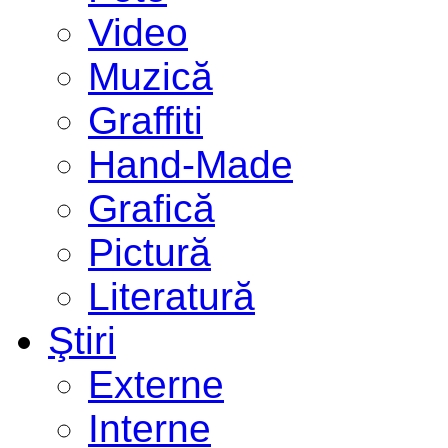
Video
Muzică
Graffiti
Hand-Made
Grafică
Pictură
Literatură
Ştiri
Externe
Interne