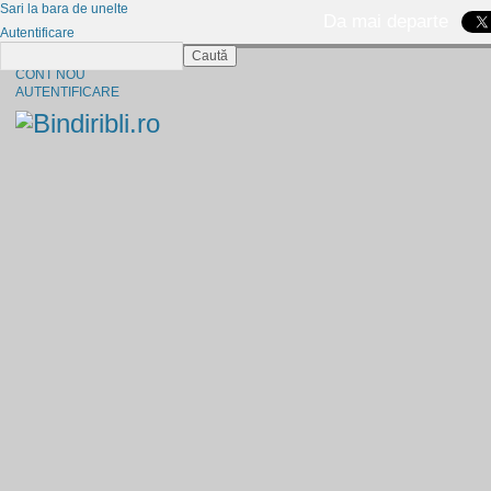
Sari la bara de unelte
Da mai departe
Autentificare
Caută
CINE SUNTEM?
CONT NOU
AUTENTIFICARE