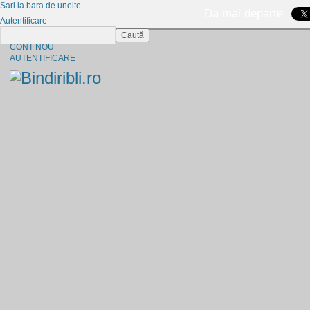
Sari la bara de unelte
Da mai departe
Autentificare
Caută
CINE SUNTEM?
CONT NOU
AUTENTIFICARE