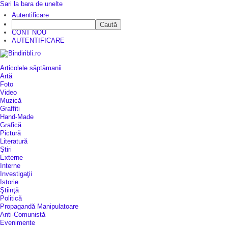
Sari la bara de unelte
Autentificare
Caută
CINE SUNTEM?
CONT NOU
AUTENTIFICARE
Articolele săptămanii
Artă
Foto
Video
Muzică
Graffiti
Hand-Made
Grafică
Pictură
Literatură
Ştiri
Externe
Interne
Investigaţii
Istorie
Ştiinţă
Politică
Propagandă Manipulatoare
Anti-Comunistă
Evenimente