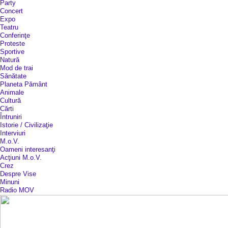
Party
Concert
Expo
Teatru
Conferinţe
Proteste
Sportive
Natură
Mod de trai
Sănătate
Planeta Pământ
Animale
Cultură
Cărti
Întruniri
Istorie / Civilizaţie
Interviuri
M.o.V.
Oameni interesanţi
Acţiuni M.o.V.
Crez
Despre Vise
Minuni
Radio MOV