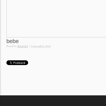
bebe
Posted by
Bindiribli
|
6 decembrie 2014