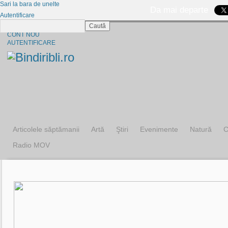
Sari la bara de unelte
Da mai departe
Autentificare
Caută
CINE SUNTEM?
CONT NOU
AUTENTIFICARE
Articolele săptămanii
Artă
Ştiri
Evenimente
Natură
C
Radio MOV