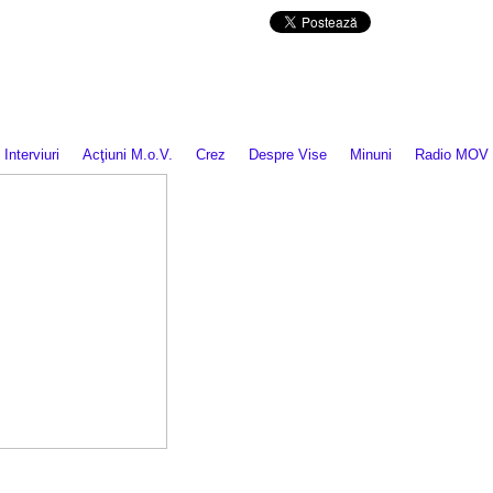
Da mai departe
Interviuri
Acţiuni M.o.V.
Crez
Despre Vise
Minuni
Radio MOV