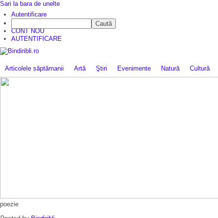
Sari la bara de unelte
Autentificare
Caută
CINE SUNTEM?
CONT NOU
AUTENTIFICARE
Articolele săptămanii
Artă
Ştiri
Evenimente
Natură
Cultură
poezie