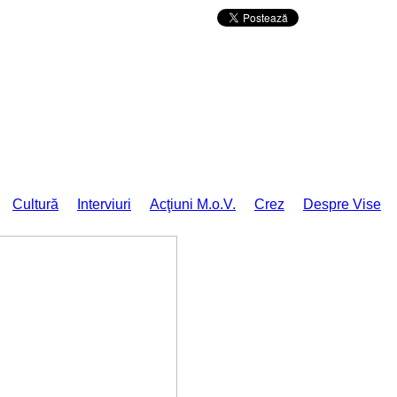
Da mai departe
Cultură
Interviuri
Acţiuni M.o.V.
Crez
Despre Vise