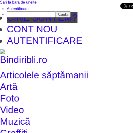
Sari la bara de unelte
Da mai departe
Autentificare
Caută
CINE SUNTEM?
CONT NOU
AUTENTIFICARE
Articolele săptămanii
Artă
Foto
Video
Muzică
Graffiti