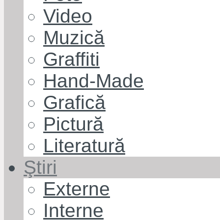
Video
Muzică
Graffiti
Hand-Made
Grafică
Pictură
Literatură
Ştiri
Externe
Interne