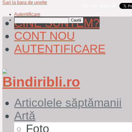
Sari la bara de unelte
Da mai departe
Autentificare
CINE SUNTEM?
Caută
CONT NOU
AUTENTIFICARE
Articolele săptămanii
Artă
Foto