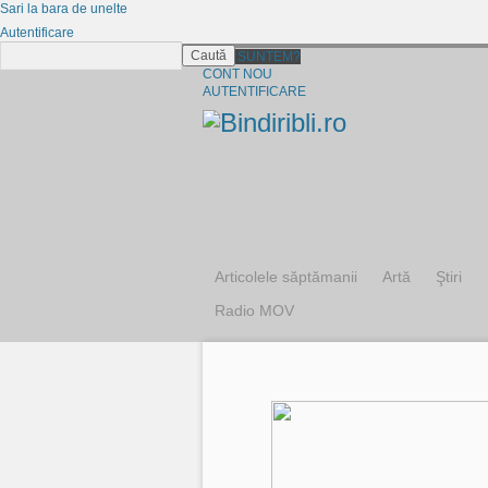
Sari la bara de unelte
Autentificare
Caută
CINE SUNTEM?
CONT NOU
AUTENTIFICARE
Articolele săptămanii
Artă
Ştiri
Radio MOV