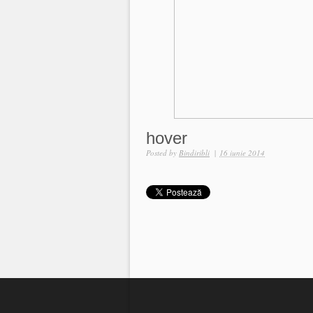
hover
Posted by
Bindiribli
|
16 iunie 2014