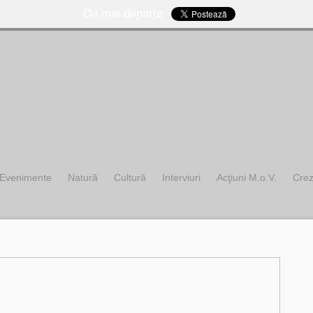
Da mai departe
Evenimente
Natură
Cultură
Interviuri
Acţiuni M.o.V.
Cre