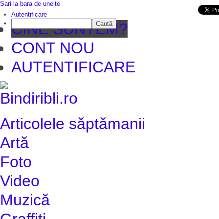
Sari la bara de unelte
Da mai departe
Autentificare
Caută
CINE SUNTEM?
CONT NOU
AUTENTIFICARE
Articolele săptămanii
Artă
Foto
Video
Muzică
Graffiti