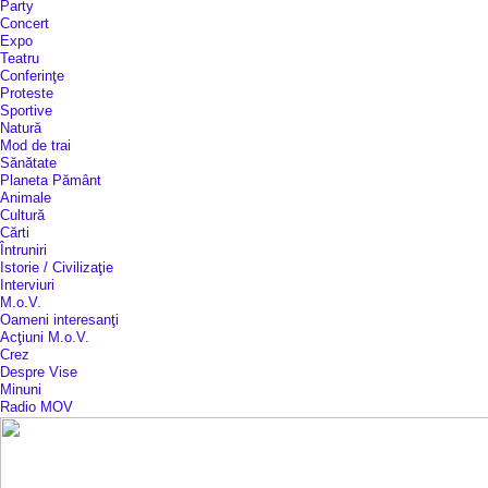
Party
Concert
Expo
Teatru
Conferinţe
Proteste
Sportive
Natură
Mod de trai
Sănătate
Planeta Pământ
Animale
Cultură
Cărti
Întruniri
Istorie / Civilizaţie
Interviuri
M.o.V.
Oameni interesanţi
Acţiuni M.o.V.
Crez
Despre Vise
Minuni
Radio MOV