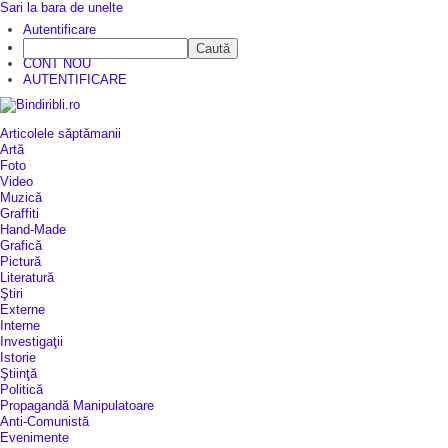
Sari la bara de unelte
Autentificare
Caută
CINE SUNTEM?
CONT NOU
AUTENTIFICARE
Articolele săptămanii
Artă
Foto
Video
Muzică
Graffiti
Hand-Made
Grafică
Pictură
Literatură
Ştiri
Externe
Interne
Investigaţii
Istorie
Ştiinţă
Politică
Propagandă Manipulatoare
Anti-Comunistă
Evenimente