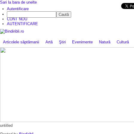
Sari la bara de unelte
Da mai departe
Autentificare
Caută
CINE SUNTEM?
CONT NOU
AUTENTIFICARE
Articolele săptămanii
Artă
Ştiri
Evenimente
Natură
Cultură
untitled