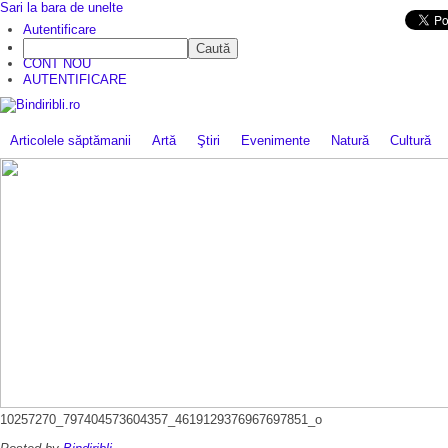
Sari la bara de unelte
Da mai departe
Autentificare
Caută
CINE SUNTEM?
CONT NOU
AUTENTIFICARE
Articolele săptămanii
Artă
Ştiri
Evenimente
Natură
Cultură
10257270_797404573604357_4619129376967697851_o