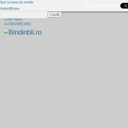
Sari la bara de unelte
Da mai departe
Autentificare
Caută
CINE SUNTEM?
CONT NOU
AUTENTIFICARE