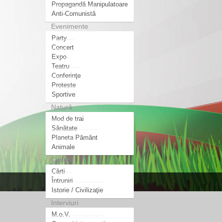
Propagandă Manipulatoare
Anti-Comunistă
Evenimente
Party
Concert
Expo
Teatru
Conferinţe
Proteste
Sportive
Natură
Mod de trai
Sănătate
Planeta Pământ
Animale
Cultură
Cărti
Întruniri
Istorie / Civilizaţie
Interviuri
M.o.V.