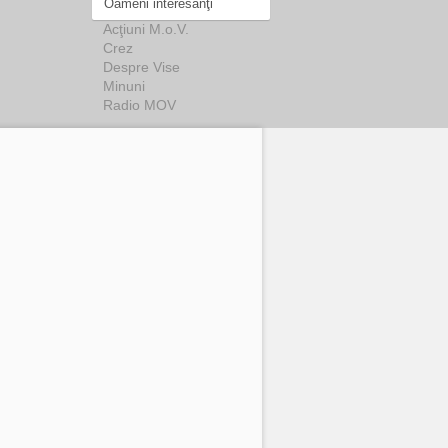
Oameni interesanţi
Acţiuni M.o.V.
Crez
Despre Vise
Minuni
Radio MOV