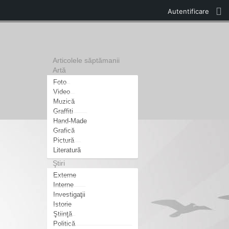
Autentificare
Articolele săptămanii
Artă
Foto
Video
Muzică
Graffiti
Hand-Made
Grafică
Pictură
Literatură
Ştiri
Externe
Interne
Investigaţii
Istorie
Ştiinţă
Politică