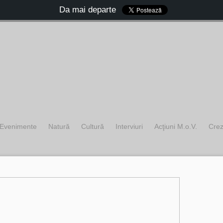
Da mai departe
Evenimente
Natură
Cultură
Interviuri
Acţiuni M.o.V.
Cre