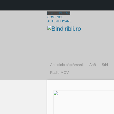
CINE SUNTEM?
CONT NOU
AUTENTIFICARE
Articolele săptămanii
Artă
Ştiri
Radio MOV