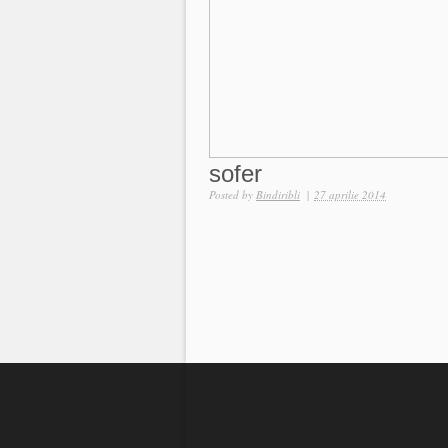
sofer
Posted by
Bindiribli
|
27 aprilie 2014