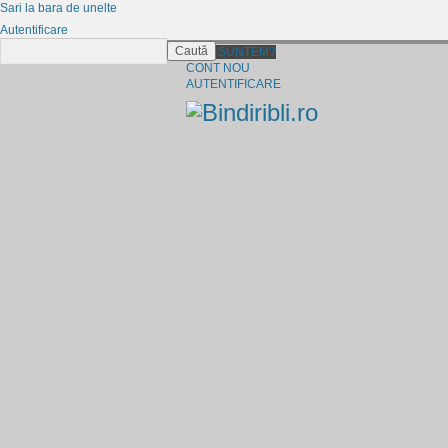
Sari la bara de unelte
Autentificare
Caută
CINE SUNTEM?
CONT NOU
AUTENTIFICARE