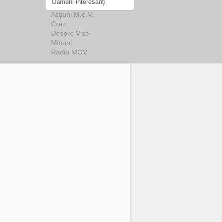
Oameni interesanţi
Acţiuni M.o.V.
Crez
Despre Vise
Minuni
Radio MOV