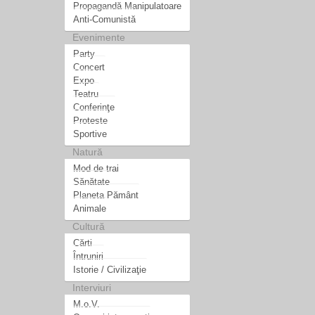
Propagandă Manipulatoare
Anti-Comunistă
Evenimente
Party
Concert
Expo
Teatru
Conferinţe
Proteste
Sportive
Natură
Mod de trai
Sănătate
Planeta Pământ
Animale
Cultură
Cărti
Întruniri
Istorie / Civilizaţie
Interviuri
M.o.V.