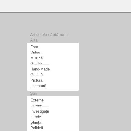
Articolele săptămanii
Artă
Foto
Video
Muzică
Graffiti
Hand-Made
Grafică
Pictură
Literatură
Ştiri
Externe
Interne
Investigaţii
Istorie
Ştiinţă
Politică