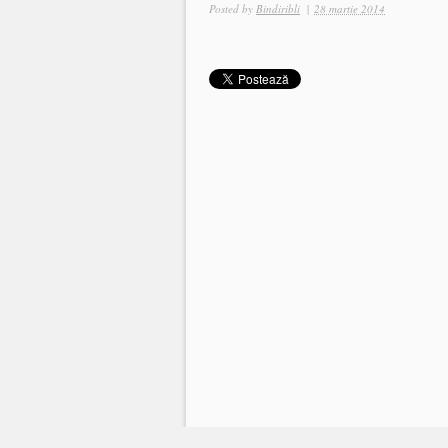
Posted by
Bindiribli
|
28 martie 2014