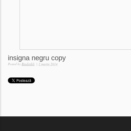
insigna negru copy
Posted by
Bindiribli
|
2 martie 2014