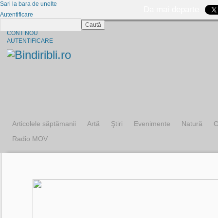
Sari la bara de unelte
Da mai departe
Autentificare
Caută
CINE SUNTEM?
CONT NOU
AUTENTIFICARE
Articolele săptămanii
Artă
Ştiri
Evenimente
Natură
C
Radio MOV