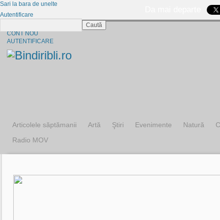
Sari la bara de unelte
Da mai departe
Autentificare
Caută
CINE SUNTEM?
CONT NOU
AUTENTIFICARE
Articolele săptămanii
Artă
Ştiri
Evenimente
Natură
C
Radio MOV