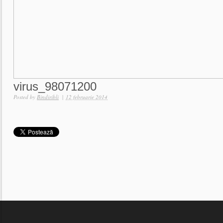
virus_98071200
Posted by
Bindiribli
|
12 februarie 2014