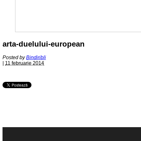
arta-duelului-european
Posted by
Bindiribli
|
11 februarie 2014