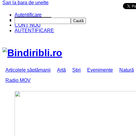
Sari la bara de unelte
Da mai departe
Autentificare
CINE SUNTEM?
Caută
CONT NOU
AUTENTIFICARE
Articolele săptămanii
Artă
Ştiri
Evenimente
Natură
Radio MOV