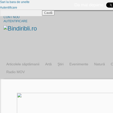
Sari la bara de unelte
Da mai departe
Autentificare
Caută
CINE SUNTEM?
CONT NOU
AUTENTIFICARE
Articolele săptămanii
Artă
Ştiri
Evenimente
Natură
C
Radio MOV