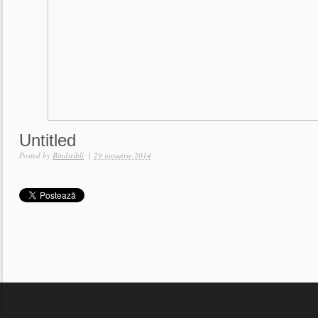
Untitled
Posted by
Bindiribli
|
29 ianuarie 2014