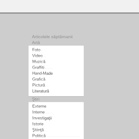
Articolele săptămanii
Artă
Foto
Video
Muzică
Graffiti
Hand-Made
Grafică
Pictură
Literatură
Ştiri
Externe
Interne
Investigaţii
Istorie
Ştiinţă
Politică