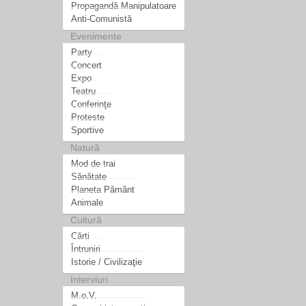
Propagandă Manipulatoare
Anti-Comunistă
Evenimente
Party
Concert
Expo
Teatru
Conferinţe
Proteste
Sportive
Natură
Mod de trai
Sănătate
Planeta Pământ
Animale
Cultură
Cărti
Întruniri
Istorie / Civilizaţie
Interviuri
M.o.V.