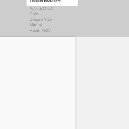
Oameni interesanţi
Acţiuni M.o.V.
Crez
Despre Vise
Minuni
Radio MOV