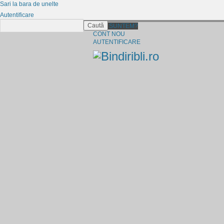
Sari la bara de unelte
Autentificare
Caută
CINE SUNTEM?
CONT NOU
AUTENTIFICARE