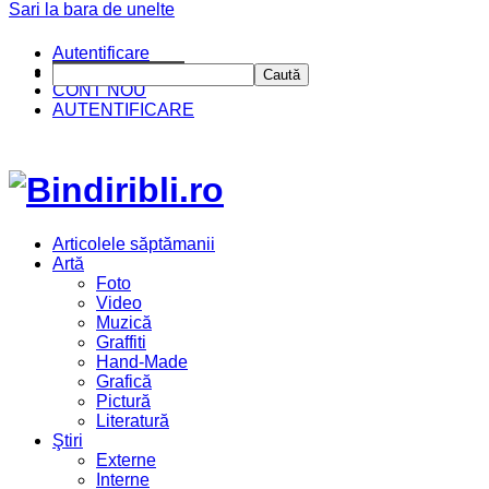
Sari la bara de unelte
Autentificare
CINE SUNTEM?
Caută
CONT NOU
AUTENTIFICARE
Articolele săptămanii
Artă
Foto
Video
Muzică
Graffiti
Hand-Made
Grafică
Pictură
Literatură
Ştiri
Externe
Interne