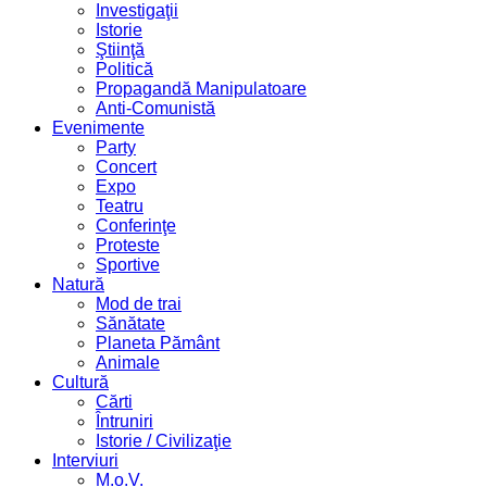
Investigaţii
Istorie
Ştiinţă
Politică
Propagandă Manipulatoare
Anti-Comunistă
Evenimente
Party
Concert
Expo
Teatru
Conferinţe
Proteste
Sportive
Natură
Mod de trai
Sănătate
Planeta Pământ
Animale
Cultură
Cărti
Întruniri
Istorie / Civilizaţie
Interviuri
M.o.V.