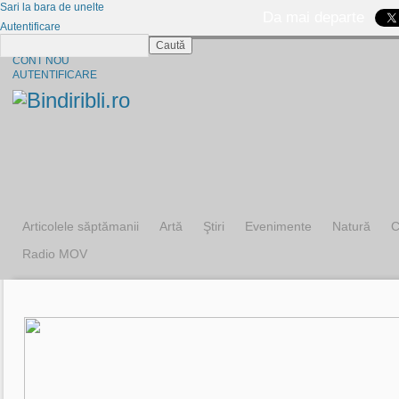
Sari la bara de unelte
Da mai departe
Autentificare
Caută
CINE SUNTEM?
CONT NOU
AUTENTIFICARE
Articolele săptămanii
Artă
Ştiri
Evenimente
Natură
C
Radio MOV