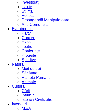
Investigaţii
Istorie
Ştiinţă
Politică
Propagandă Manipulatoare
Anti-Comunistă
Evenimente
Party
Concert
Expo
Teatru
Conferinţe
Proteste
Sportive
Natură
Mod de trai
Sănătate
Planeta Pământ
Animale
Cultură
Cărti
Întruniri
Istorie / Civilizaţie
Interviuri
M.o.V.