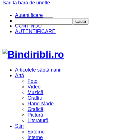
Sari la bara de unelte
Autentificare
CINE SUNTEM?
Caută
CONT NOU
AUTENTIFICARE
Articolele săptămanii
Artă
Foto
Video
Muzică
Graffiti
Hand-Made
Grafică
Pictură
Literatură
Ştiri
Externe
Interne