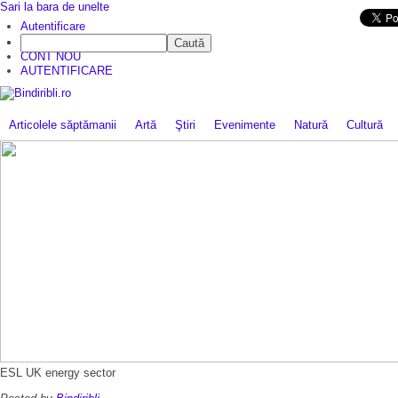
Sari la bara de unelte
Da mai departe
Autentificare
Caută
CINE SUNTEM?
CONT NOU
AUTENTIFICARE
Articolele săptămanii
Artă
Ştiri
Evenimente
Natură
Cultură
ESL UK energy sector