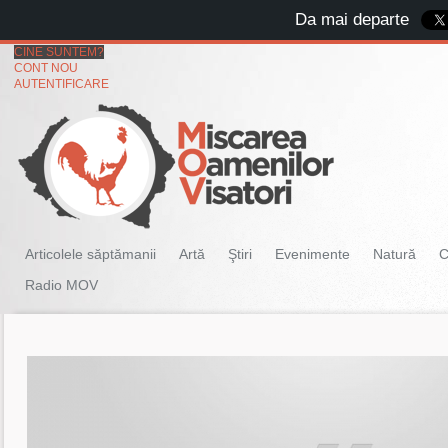
Da mai departe
CINE SUNTEM?
CONT NOU
AUTENTIFICARE
Articolele săptămanii
Artă
Ştiri
Evenimente
Natură
C
Radio MOV