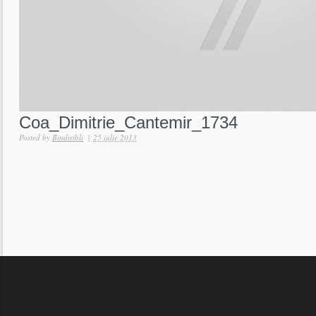
Coa_Dimitrie_Cantemir_1734
Posted by
Bindiribli
|
25 iulie 2013