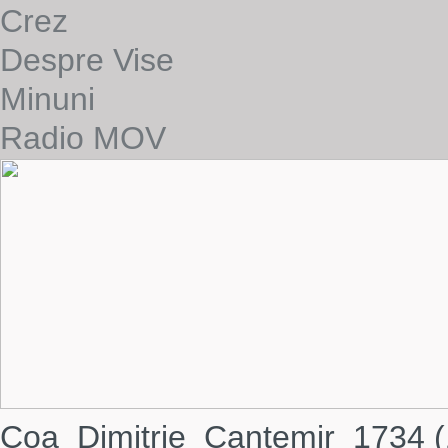
Crez
Despre Vise
Minuni
Radio MOV
Coa_Dimitrie_Cantemir_1734 (