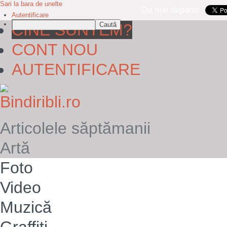
Sari la bara de unelte
Da mai departe
Autentificare
Caută
CINE SUNTEM?
CONT NOU
AUTENTIFICARE
Articolele săptămanii
Artă
Foto
Video
Muzică
Graffiti