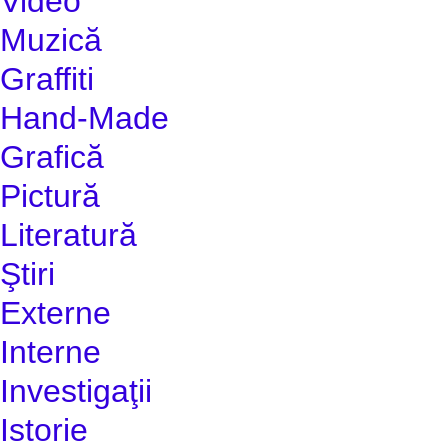
Video
Muzică
Graffiti
Hand-Made
Grafică
Pictură
Literatură
Ştiri
Externe
Interne
Investigaţii
Istorie