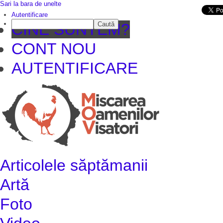
Sari la bara de unelte
Da mai departe
Autentificare
Caută
CINE SUNTEM?
CONT NOU
AUTENTIFICARE
Articolele săptămanii
Artă
Foto