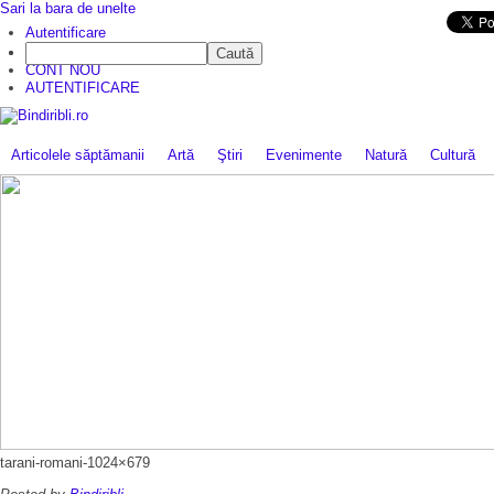
Sari la bara de unelte
Da mai departe
Autentificare
Caută
CINE SUNTEM?
CONT NOU
AUTENTIFICARE
Articolele săptămanii
Artă
Ştiri
Evenimente
Natură
Cultură
tarani-romani-1024×679