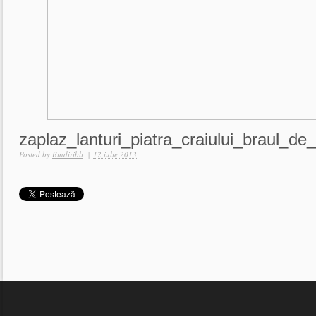
zaplaz_lanturi_piatra_craiului_braul_de
Posted by
Bindiribli
|
12 iulie 2013