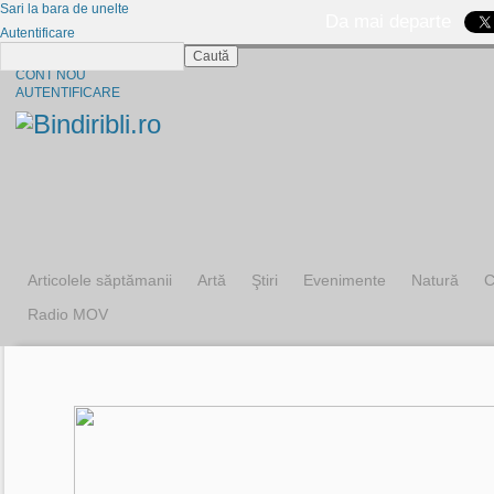
Sari la bara de unelte
Da mai departe
Autentificare
Caută
CINE SUNTEM?
CONT NOU
AUTENTIFICARE
Articolele săptămanii
Artă
Ştiri
Evenimente
Natură
C
Radio MOV