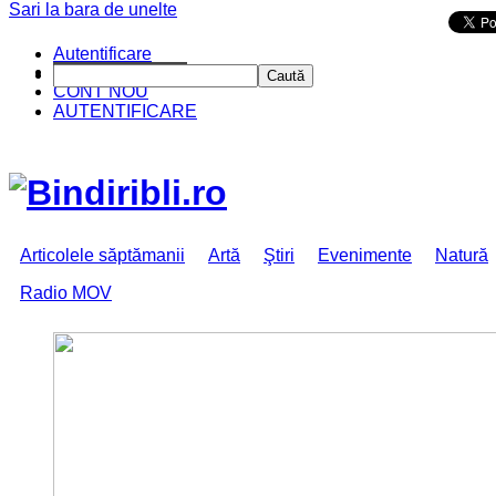
Sari la bara de unelte
Da mai departe
Autentificare
CINE SUNTEM?
Caută
CONT NOU
AUTENTIFICARE
Articolele săptămanii
Artă
Ştiri
Evenimente
Natură
Radio MOV