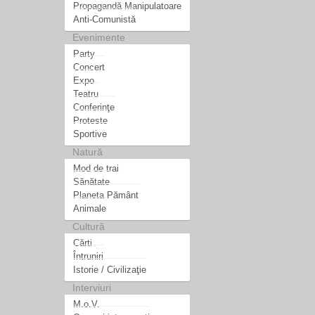
Propagandă Manipulatoare
Anti-Comunistă
Evenimente
Party
Concert
Expo
Teatru
Conferinţe
Proteste
Sportive
Natură
Mod de trai
Sănătate
Planeta Pământ
Animale
Cultură
Cărti
Întruniri
Istorie / Civilizaţie
Interviuri
M.o.V.