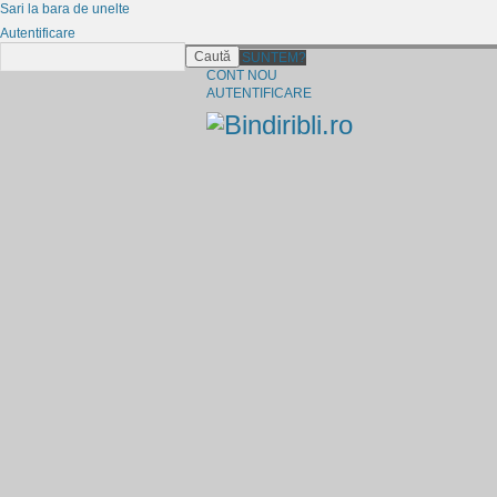
Sari la bara de unelte
Autentificare
Caută
CINE SUNTEM?
CONT NOU
AUTENTIFICARE