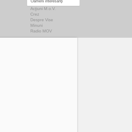
Oameni interesanţi
Acţiuni M.o.V.
Crez
Despre Vise
Minuni
Radio MOV