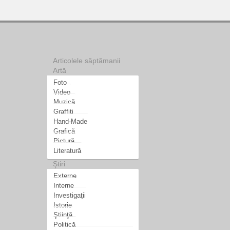
Articolele săptămanii
Artă
Foto
Video
Muzică
Graffiti
Hand-Made
Grafică
Pictură
Literatură
Ştiri
Externe
Interne
Investigaţii
Istorie
Ştiinţă
Politică