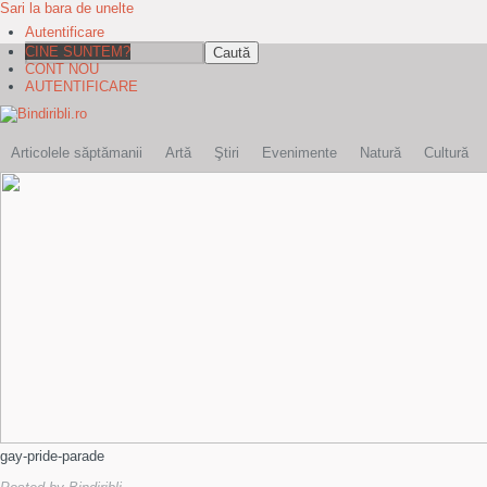
Sari la bara de unelte
Autentificare
Caută
CINE SUNTEM?
CONT NOU
AUTENTIFICARE
Articolele săptămanii
Artă
Ştiri
Evenimente
Natură
Cultură
gay-pride-parade