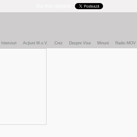
Da mai departe
Interviuri
Acţiuni M.o.V.
Crez
Despre Vise
Minuni
Radio MOV