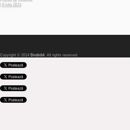
Posted by
Bindiribli
|
8 iulie 2013
Copyright © 2014
Bindiribli
. All rights reserved.