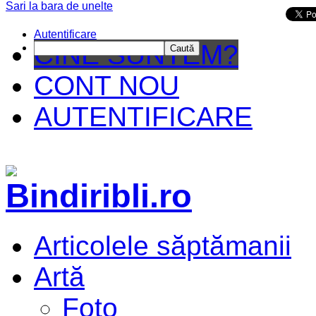
Sari la bara de unelte
Da mai departe
Autentificare
CINE SUNTEM?
Caută
CONT NOU
AUTENTIFICARE
Articolele săptămanii
Artă
Foto