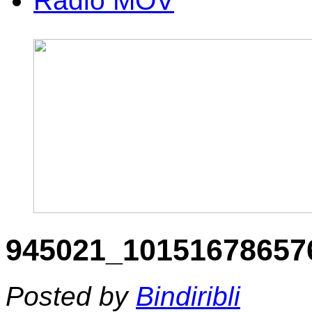
Radio MOV
945021_10151678657
Posted by
Bindiribli