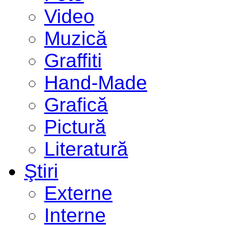
Video
Muzică
Graffiti
Hand-Made
Grafică
Pictură
Literatură
Ştiri
Externe
Interne