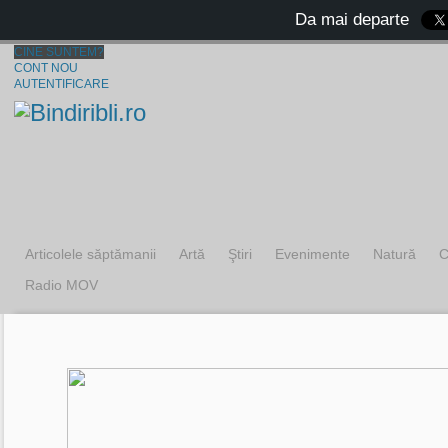
Da mai departe
CINE SUNTEM?
CONT NOU
AUTENTIFICARE
Articolele săptămanii
Artă
Ştiri
Evenimente
Natură
C
Radio MOV