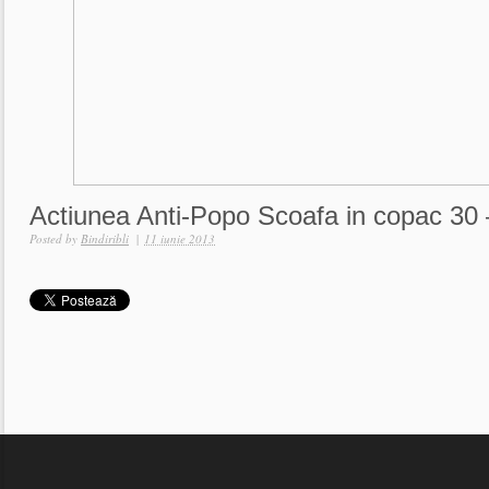
Actiunea Anti-Popo Scoafa in copac 30
Posted by
Bindiribli
|
11 iunie 2013