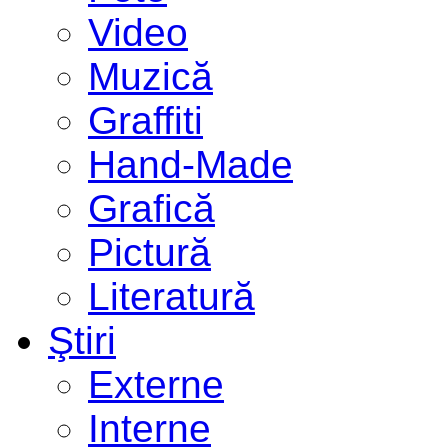
Video
Muzică
Graffiti
Hand-Made
Grafică
Pictură
Literatură
Ştiri
Externe
Interne