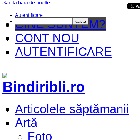
Sari la bara de unelte
Da mai departe
Autentificare
CINE SUNTEM?
Caută
CONT NOU
AUTENTIFICARE
Articolele săptămanii
Artă
Foto