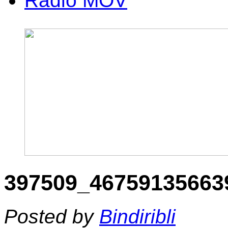
Radio MOV
397509_46759135663
Posted by
Bindiribli