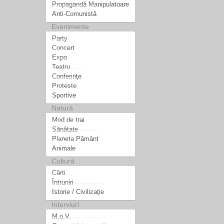
Propagandă Manipulatoare
Anti-Comunistă
Evenimente
Party
Concert
Expo
Teatru
Conferinţe
Proteste
Sportive
Natură
Mod de trai
Sănătate
Planeta Pământ
Animale
Cultură
Cărti
Întruniri
Istorie / Civilizaţie
Interviuri
M.o.V.