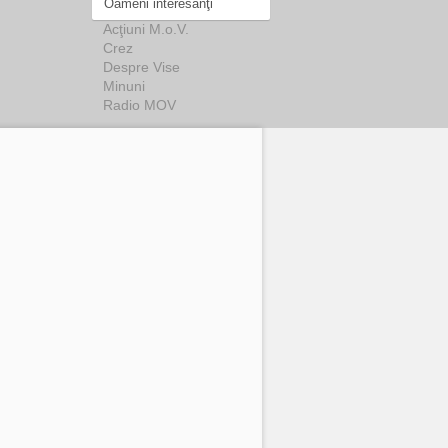
Oameni interesanţi
Acţiuni M.o.V.
Crez
Despre Vise
Minuni
Radio MOV