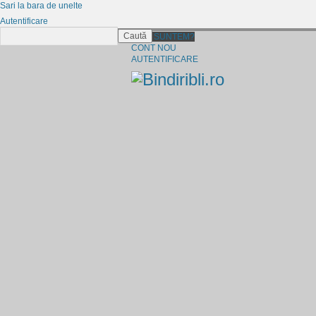
Sari la bara de unelte
Autentificare
Caută
CINE SUNTEM?
CONT NOU
AUTENTIFICARE