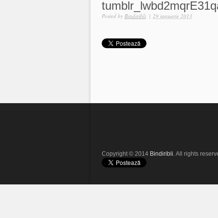
tumblr_lwbd2mqrE31
Posted by
Bindiribli
|
29 ianuarie 2013
Copyright © 2014
Bindiribli
. All rights reserv