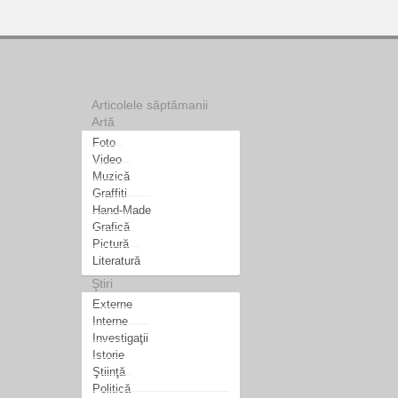
Articolele săptămanii
Artă
Foto
Video
Muzică
Graffiti
Hand-Made
Grafică
Pictură
Literatură
Ştiri
Externe
Interne
Investigaţii
Istorie
Ştiinţă
Politică