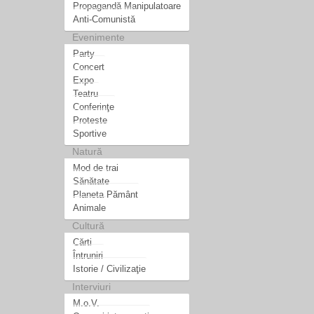
Propagandă Manipulatoare
Anti-Comunistă
Evenimente
Party
Concert
Expo
Teatru
Conferinţe
Proteste
Sportive
Natură
Mod de trai
Sănătate
Planeta Pământ
Animale
Cultură
Cărti
Întruniri
Istorie / Civilizaţie
Interviuri
M.o.V.