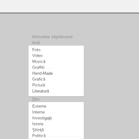
Articolele săptămanii
Artă
Foto
Video
Muzică
Graffiti
Hand-Made
Grafică
Pictură
Literatură
Ştiri
Externe
Interne
Investigaţii
Istorie
Ştiinţă
Politică