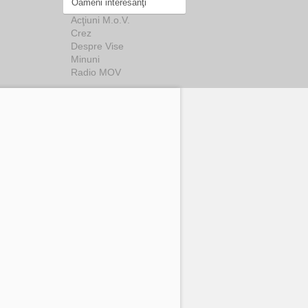
Oameni interesanţi
Acţiuni M.o.V.
Crez
Despre Vise
Minuni
Radio MOV