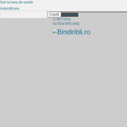
Sari la bara de unelte
Autentificare
Caută
CINE SUNTEM?
CONT NOU
AUTENTIFICARE